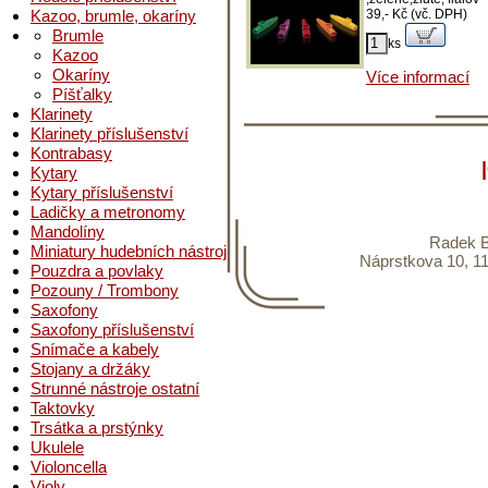
Kazoo, brumle, okaríny
39,- Kč (vč. DPH)
Brumle
ks
Kazoo
Okaríny
Více informací
Píšťalky
Klarinety
Klarinety příslušenství
Kontrabasy
Kytary
Kytary příslušenství
Ladičky a metronomy
Mandolíny
Radek B
Miniatury hudebních nástrojů
Náprstkova 10, 11
Pouzdra a povlaky
Pozouny / Trombony
Saxofony
Saxofony příslušenství
Snímače a kabely
Stojany a držáky
Strunné nástroje ostatní
Taktovky
Trsátka a prstýnky
Ukulele
Violoncella
Violy