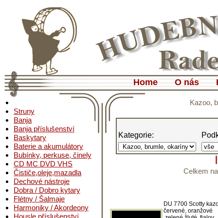
Home
O nás
Kazoo, b
Struny
Banja
Banja příslušenství
Kategorie:
Podk
Baskytary
Baterie a akumulátory
Bubínky, perkuse, činely
CD MC DVD VHS
Celkem nal
Čističe,oleje,mazadla
Dechové nástroje
Dobra / Dobro kytary
Flétny / Šalmaje
DU 7700 Scotty kaz
Harmoniky / Akordeony
červené, oranžové
Housle příslušenství
,zelené,žluté, fialov