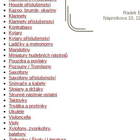
Housle příslušenství
Kazoo, brumle, okaríny
Radek B
Klarinety
Náprstkova 10, 11
Klarinety příslušenství
Kontrabasy
Kytary
Kytary příslušenství
Ladičky a metronomy
Mandolíny
Miniatury hudebních nástrojů
Pouzdra a povlaky
Pozouny / Trombony
Saxofony
Saxofony příslušenství
Snímače a kabely
Stojany a držáky
Strunné nástroje ostatní
Taktovky
Trsátka a prstýnky
Ukulele
Violoncella
Violy
Xylofony, zvonkohry,
balafony
Zpěvníky / Školy / Literatura