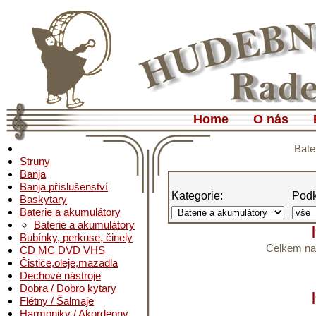
Home
O nás
Bate
Struny
Banja
Banja příslušenství
Kategorie:
Podk
Baskytary
Baterie a akumulátory
Baterie a akumulátory
Bubínky, perkuse, činely
Celkem nal
CD MC DVD VHS
Čističe,oleje,mazadla
Dechové nástroje
Dobra / Dobro kytary
Flétny / Šalmaje
Harmoniky / Akordeony