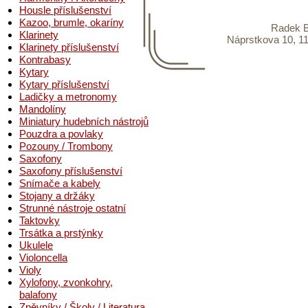
Housle příslušenství
Kazoo, brumle, okaríny
Radek B
Klarinety
Náprstkova 10, 11
Klarinety příslušenství
Kontrabasy
Kytary
Kytary příslušenství
Ladičky a metronomy
Mandolíny
Miniatury hudebních nástrojů
Pouzdra a povlaky
Pozouny / Trombony
Saxofony
Saxofony příslušenství
Snímače a kabely
Stojany a držáky
Strunné nástroje ostatní
Taktovky
Trsátka a prstýnky
Ukulele
Violoncella
Violy
Xylofony, zvonkohry,
balafony
Zpěvníky / Školy / Literatura