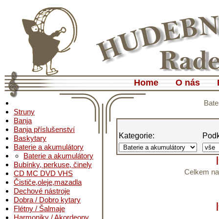
Home
O nás
Bate
Struny
Banja
Banja příslušenství
Kategorie:
Podk
Baskytary
Baterie a akumulátory
Baterie a akumulátory
Bubínky, perkuse, činely
Celkem nal
CD MC DVD VHS
Čističe,oleje,mazadla
Dechové nástroje
Dobra / Dobro kytary
Flétny / Šalmaje
Harmoniky / Akordeony