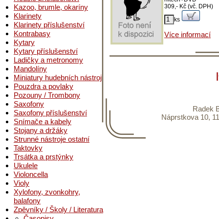
Kazoo, brumle, okaríny
309,- Kč (vč. DPH)
Klarinety
ks
Klarinety příslušenství
Kontrabasy
Více informací
Kytary
Kytary příslušenství
Ladičky a metronomy
Mandolíny
Miniatury hudebních nástrojů
Pouzdra a povlaky
Pozouny / Trombony
Saxofony
Radek B
Saxofony příslušenství
Náprstkova 10, 11
Snímače a kabely
Stojany a držáky
Strunné nástroje ostatní
Taktovky
Trsátka a prstýnky
Ukulele
Violoncella
Violy
Xylofony, zvonkohry,
balafony
Zpěvníky / Školy / Literatura
Časopisy