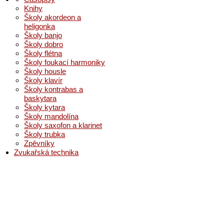
Knihy
Školy akordeon a
heligonka
Školy banjo
Školy dobro
Školy flétna
Školy foukací harmoniky
Školy housle
Školy klavír
Školy kontrabas a
baskytara
Školy kytara
Školy mandolína
Školy saxofon a klarinet
Školy trubka
Zpěvníky
Zvukařská technika