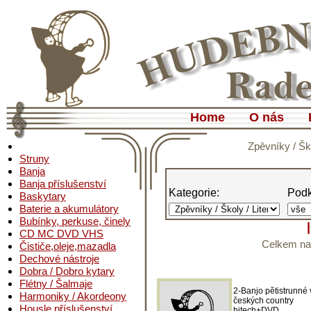
Home
O nás
Zpěvníky / Šk
Struny
Banja
Banja příslušenství
Kategorie:
Podk
Baskytary
Baterie a akumulátory
Bubínky, perkuse, činely
CD MC DVD VHS
Celkem nal
Čističe,oleje,mazadla
Dechové nástroje
Dobra / Dobro kytary
Flétny / Šalmaje
2-Banjo pětistrunné 
Harmoniky / Akordeony
českých country
Housle příslušenství
hitech+DVD