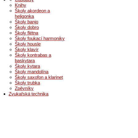
Knihy
Školy akordeon a
heligonka
Školy banjo
Školy dobro
Školy flétna
Školy foukací harmoniky
Školy housle
Školy klavír
Školy kontrabas a
baskytara
Školy kytara
Školy mandolína
Školy saxofon a klarinet
Školy trubka
Zpěvníky
Zvukařská technika