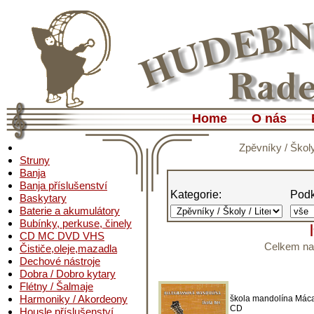
Home
O nás
Zpěvníky / Školy
Struny
Banja
Banja příslušenství
Kategorie:
Podk
Baskytary
Baterie a akumulátory
Bubínky, perkuse, činely
CD MC DVD VHS
Celkem nal
Čističe,oleje,mazadla
Dechové nástroje
Dobra / Dobro kytary
Flétny / Šalmaje
Harmoniky / Akordeony
škola mandolína Máca
CD
Housle příslušenství